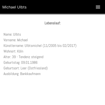
Michael Ulbts
Lebenslauf:
Name: Ulbts
Vorname: Michael
Künstlername: Ulbtsmichel (11/2005 bis 02/2017)
Wohnort: Köln
Alter: 39 - Tendenz steigend
Geburtstag: 09.01.1986
Geburtsort: Leer (Ostfriesland)
Ausbildung: Bankkaufmann