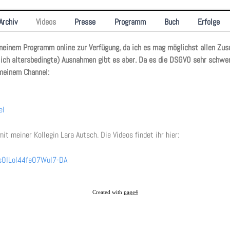
Archiv
Videos
Presse
Programm
Buch
Erfolge
meinem Programm online zur Verfügung, da ich es mag möglichst allen Zusc
hlich altersbedingte) Ausnahmen gibt es aber. Da es die DSGVO sehr schwe
 meinem Channel:
el
t meiner Kollegin Lara Autsch. Die Videos findet ihr hier:
sOILol44feO7WuI7-DA
Created with
page4